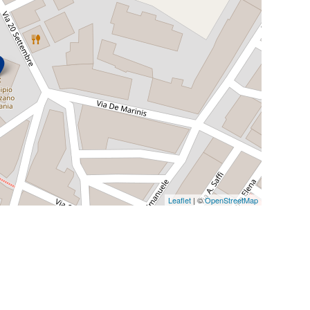
per cittadini comunitari
 momento della nascita
lazione temporanea
Leaflet
| ©
OpenStreetMap
ttorali
to civile