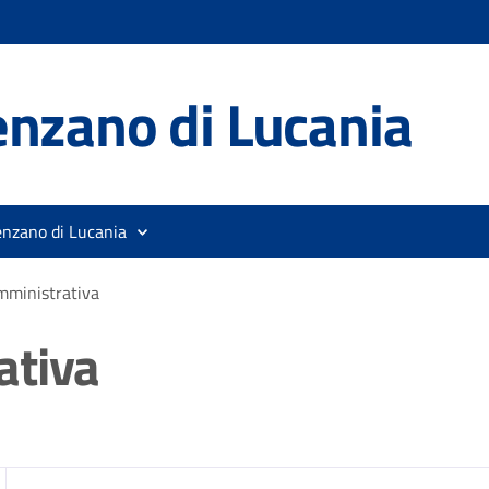
nzano di Lucania
enzano di Lucania
mministrativa
ativa
zia