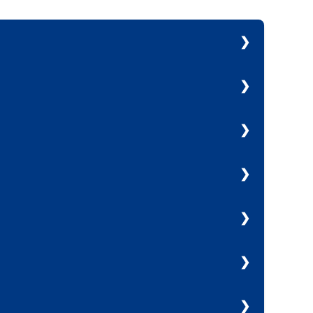
di beni mobili registrati
zioni sostitutive di atto di notorietà
zionali
ali
uzione