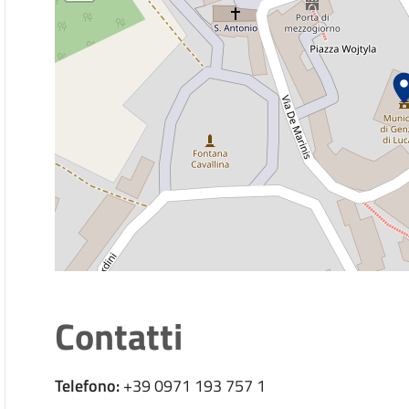
Chiedere il voto assistito
Chiedere l'assegnazione del numero civico
Chiedere l'attestazione di soggiorno permanente 
Chiedere l'attribuzione del cognome materno al
Chiedere l'iscrizione nello schedario della popo
Chiedere la cittadinanza italiana
Chiedere la consultazione e la copia delle liste ele
Contatti
Chiedere la legalizzazione di fotografia
Chiedere la pubblicazione di matrimonio
Telefono:
+39 0971 193 757 1
Chiedere la rettifica di dati anagrafici in atti di sta