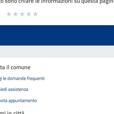
o sono chiare le informazioni su questa pagin
1 a 5 stelle la pagina
Valuta 1 stelle su 5
Valuta 2 stelle su 5
Valuta 3 stelle su 5
Valuta 4 stelle su 5
Valuta 5 stelle su 5
ta il comune
i le domande frequenti
iedi assistenza
nota appuntamento
mi in città