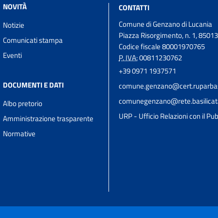
NOVITÀ
CONTATTI
Comune di Genzano di Lucania
Notizie
Piazza Risorgimento, n. 1, 8501
Comunicati stampa
Codice fiscale 80001970765
Eventi
P. IVA:
00811230762
+39 0971 1937571
DOCUMENTI E DATI
comune.genzano@cert.ruparbasil
comunegenzano@rete.basilicata
Albo pretorio
URP - Ufficio Relazioni con il Pub
Amministrazione trasparente
Normative