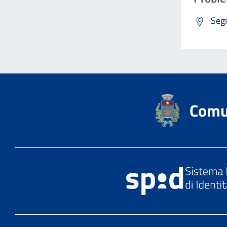
Segn
Comu