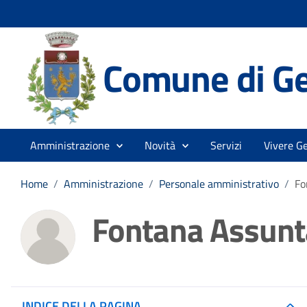
Comune di Ge
Amministrazione
Novità
Servizi
Vivere G
Home
/
Amministrazione
/
Personale amministrativo
/
Fo
Fontana Assunt
INDICE DELLA PAGINA