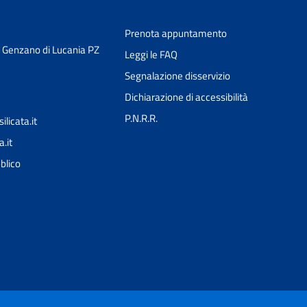
Prenota appuntamento
3 Genzano di Lucania PZ
Leggi le FAQ
Segnalazione disservizio
Dichiarazione di accessibilità
P.N.R.R.
icata.it
.it
Ciao 👋
blico
Come posso esserti utile?
smart_toy