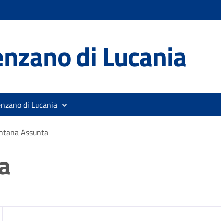
nzano di Lucania
enzano di Lucania
ntana Assunta
a