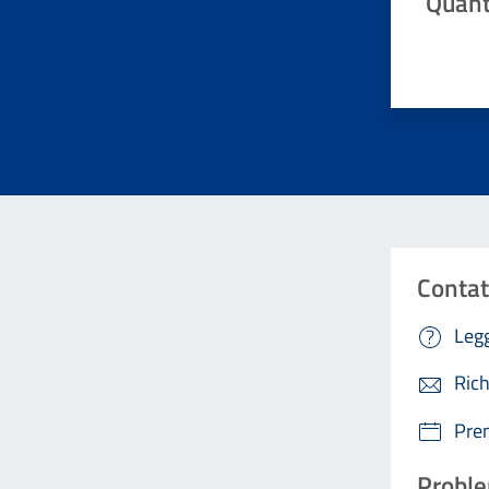
Quant
Valuta da 
Contat
Legg
Rich
Pre
Proble