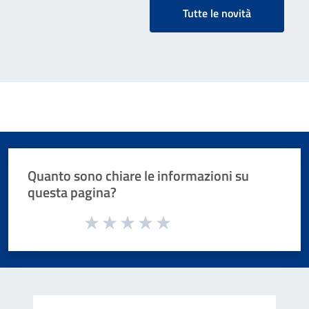
Tutte le novità
Quanto sono chiare le informazioni su
questa pagina?
Valuta da 1 a 5 stelle la pagina
Valuta 1 stelle su 5
Valuta 2 stelle su 5
Valuta 3 stelle su 5
Valuta 4 stelle su 5
Valuta 5 stelle su 5