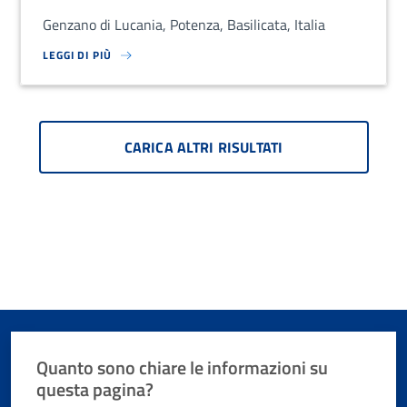
Genzano di Lucania, Potenza, Basilicata, Italia
LEGGI DI PIÙ
SU LOREM IPSUM DOLOR SIT AMET, CONSECTETUR ADIPISCING EL
CARICA ALTRI RISULTATI
Quanto sono chiare le informazioni su
questa pagina?