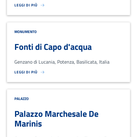
LEGGI DI PIÙ
SU LOREM IPSUM DOLOR SIT AMET, CONSECTETUR ADIPISCING EL
MONUMENTO
Fonti di Capo d'acqua
Genzano di Lucania, Potenza, Basilicata, Italia
LEGGI DI PIÙ
SU LOREM IPSUM DOLOR SIT AMET, CONSECTETUR ADIPISCING EL
PALAZZO
Palazzo Marchesale De
Marinis