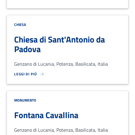
SU LOREM IPSUM DOLOR SIT AMET, CONSECTETUR ADIPISCING EL
CHIESA
Chiesa di Sant'Antonio da
Padova
Genzano di Lucania, Potenza, Basilicata, Italia
LEGGI DI PIÙ
SU LOREM IPSUM DOLOR SIT AMET, CONSECTETUR ADIPISCING EL
MONUMENTO
Fontana Cavallina
Genzano di Lucania, Potenza, Basilicata, Italia