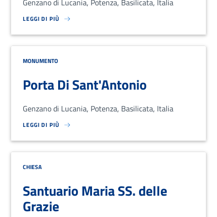
Genzano di Lucania, Potenza, Basilicata, Italia
LEGGI DI PIÙ
SU LOREM IPSUM DOLOR SIT AMET, CONSECTETUR ADIPISCING EL
MONUMENTO
Porta Di Sant'Antonio
Genzano di Lucania, Potenza, Basilicata, Italia
LEGGI DI PIÙ
SU LOREM IPSUM DOLOR SIT AMET, CONSECTETUR ADIPISCING EL
CHIESA
Santuario Maria SS. delle
Grazie