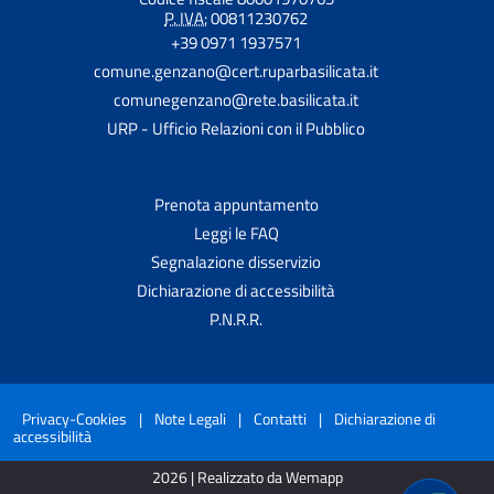
P. IVA:
00811230762
+39 0971 1937571
comune.genzano@cert.ruparbasilicata.it
comunegenzano@rete.basilicata.it
URP - Ufficio Relazioni con il Pubblico
Prenota appuntamento
Leggi le FAQ
Segnalazione disservizio
Dichiarazione di accessibilità
P.N.R.R.
Privacy-Cookies
|
Note Legali
|
Contatti
|
Dichiarazione di
accessibilità
2026 | Realizzato da Wemapp