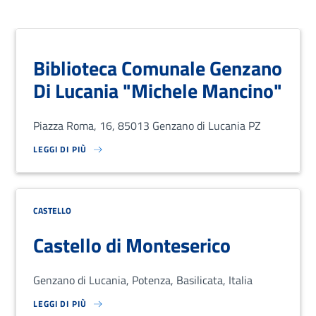
Biblioteca Comunale Genzano
Di Lucania "Michele Mancino"
Piazza Roma, 16, 85013 Genzano di Lucania PZ
LEGGI DI PIÙ
SU LOREM IPSUM DOLOR SIT AMET, CONSECTETUR ADIPISCING EL
CASTELLO
Castello di Monteserico
Genzano di Lucania, Potenza, Basilicata, Italia
LEGGI DI PIÙ
SU LOREM IPSUM DOLOR SIT AMET, CONSECTETUR ADIPISCING EL